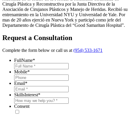
Cirugía Plástica y Reconstructiva por la Junta Directiva de la
Asociación de Cirujanos Plásticos y Manejo de Heridas. Recibió su
entrenamiento en la Universidad NYU y Universidad de Yale. Por
mas de 20 años ejerció en Nueva York y participó como jefe del
Departamento de Cirugía Plástica del “Good Samaritan Hospital”.
Request a Consultation
Complete the form below or call us at
(954) 533-1671
FullName
*
Mobile
*
Email
*
SkillsInterest
*
Consent
* By providing your phone number, you agree to receive text
messages & phone calls from eSSe Plastic Surgery. Message and data
rates may apply. Message frequency varies. Reply STOP to cancel. View