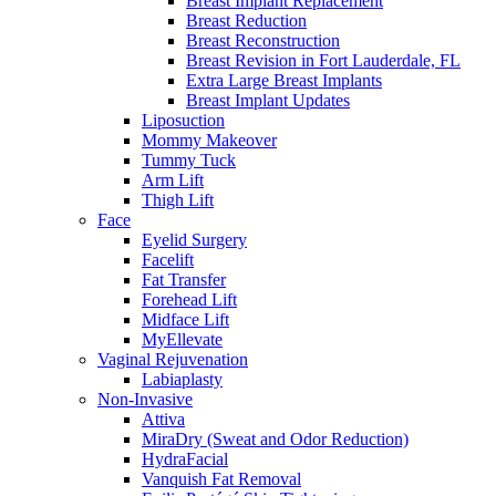
Breast Implant Replacement
Breast Reduction
Breast Reconstruction
Breast Revision in Fort Lauderdale, FL
Extra Large Breast Implants
Breast Implant Updates
Liposuction
Mommy Makeover
Tummy Tuck
Arm Lift
Thigh Lift
Face
Eyelid Surgery
Facelift
Fat Transfer
Forehead Lift
Midface Lift
MyEllevate
Vaginal Rejuvenation
Labiaplasty
Non-Invasive
Attiva
MiraDry (Sweat and Odor Reduction)
HydraFacial
Vanquish Fat Removal