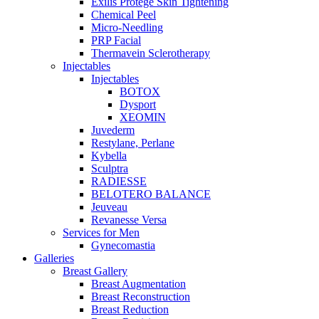
Exilis Protégé Skin Tightening
Chemical Peel
Micro-Needling
PRP Facial
Thermavein Sclerotherapy
Injectables
Injectables
BOTOX
Dysport
XEOMIN
Juvederm
Restylane, Perlane
Kybella
Sculptra
RADIESSE
BELOTERO BALANCE
Jeuveau
Revanesse Versa
Services for Men
Gynecomastia
Galleries
Breast Gallery
Breast Augmentation
Breast Reconstruction
Breast Reduction