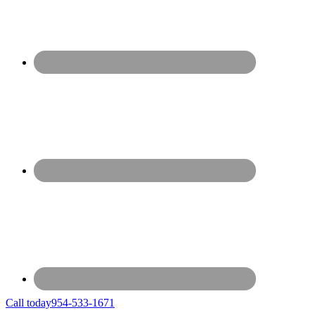
Call today
954-533-1671